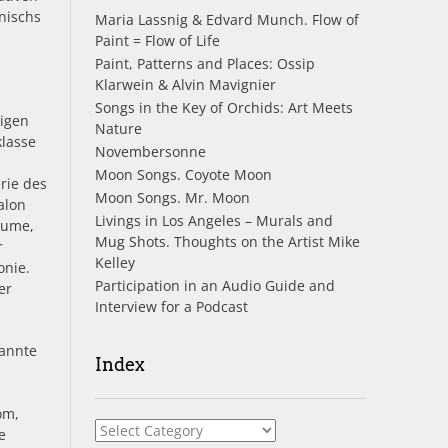
nischs
Maria Lassnig & Edvard Munch. Flow of
Paint = Flow of Life
Paint, Patterns and Places: Ossip
Klarwein & Alvin Mavignier
Songs in the Key of Orchids: Art Meets
tigen
Nature
lasse
Novembersonne
Moon Songs. Coyote Moon
erie des
Moon Songs. Mr. Moon
alon
Livings in Los Angeles – Murals and
äume,
Mug Shots. Thoughts on the Artist Mike
r
Kelley
onie.
Participation in an Audio Guide and
er
Interview for a Podcast
nannte
Index
m
om,
Index
e