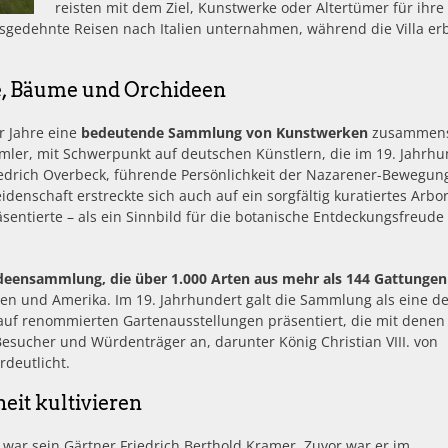
reisten mit dem Ziel, Kunstwerke oder Altertümer für ihre
usgedehnte Reisen nach Italien unternahmen, während die Villa er
, Bäume und Orchideen
r Jahre eine
bedeutende Sammlung von Kunstwerken
zusammenst
ler, mit Schwerpunkt auf deutschen Künstlern, die im 19. Jahrhu
Friedrich Overbeck, führende Persönlichkeit der Nazarener-Bewegun
idenschaft erstreckte sich auch auf ein sorgfältig kuratiertes Arb
sentierte – als ein Sinnbild für die botanische Entdeckungsfreude
deensammlung, die über 1.000 Arten aus mehr als 144 Gattungen
ien und Amerika. Im 19. Jahrhundert galt die Sammlung als eine d
uf renommierten Gartenausstellungen präsentiert, die mit denen
Besucher und Würdenträger an, darunter König Christian VIII. von
deutlicht.
eit kultivieren
war sein Gärtner Friedrich Berthold Kramer. Zuvor war er im