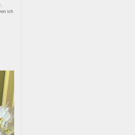
r,
von ich