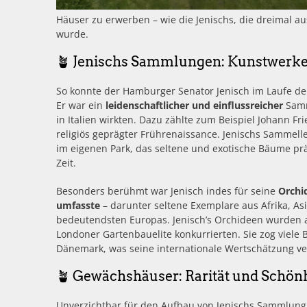
Häuser zu erwerben – wie die Jenischs, die dreimal a
wurde.
🪴 Jenischs Sammlungen: Kunstwerke
So konnte der Hamburger Senator Jenisch im Laufe de
Er war ein
leidenschaftlicher und einflussreicher
Samm
in Italien wirkten. Dazu zählte zum Beispiel Johann 
religiös geprägter Frührenaissance. Jenischs Sammelle
im eigenen Park, das seltene und exotische Bäume prä
Zeit.
Besonders berühmt war Jenisch indes für seine
Orchi
umfasste
– darunter seltene Exemplare aus Afrika, As
bedeutendsten Europas. Jenisch’s Orchideen wurden a
Londoner Gartenbauelite konkurrierten. Sie zog viele 
Dänemark, was seine internationale Wertschätzung ver
🪴 Gewächshäuser: Rarität und Schönh
Unverzichtbar für den Aufbau von Jenischs Sammlung 