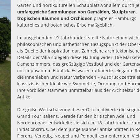
Garten und hortikulturellen Schauplatz.Vor allem durch Je
umfangreiche Sammlungen von Gemälden, Skulpturen,
tropischen Bäumen und Orchideen
prägte er Hamburgs
kulturelles und botanisches Erbe maßgeblich.
Im ausgehenden 19. Jahrhundert stellte Natur einen wich
philosophischen und ästhetischen Bezugspunkt der Oberk
als Quelle der Inspiration dar. Zahlreiche architektonische
Details der Villa spiegeln diese Haltung wider: Die Market
Damenzimmers, das großzügige Vestibül und der Gartens
mit imposantem Elbblick. Es waren raffinierte, elegante R
die Innenleben und Natur verbanden – Ausdruck zentrale
klassizistischer Ideale wie Symmetrie, Ordnung und Harm
Ihre Vorbilder stammen unmittelbar aus der Architektur d
Antike.
Die große Wertschätzung dieser Orte motivierte die soge
Grand Tour Italiens. Gerade für den britischen Adel und
Nordeuropäer entwickelte sie sich im 18. Jahrhundert zu
Initiationsritus, bei dem junge Männer antike Stätten in R
Florenz, Venedig, Neapel und Pompeji kennenlernten. Viel