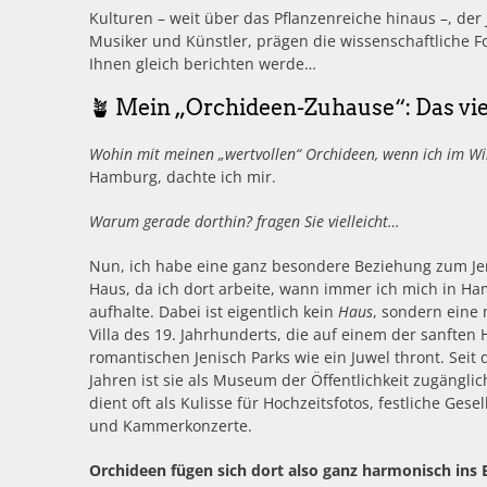
Kulturen – weit über das Pflanzenreiche hinaus –, de
Musiker und Künstler, prägen die wissenschaftliche 
Ihnen gleich berichten werde…
🪴 Mein „Orchideen-Zuhause“: Das vie
Wohin mit meinen „wertvollen“ Orchideen, wenn ich im Win
Hamburg, dachte ich mir.
Warum gerade dorthin? fragen Sie vielleicht…
Nun, ich habe eine ganz besondere Beziehung zum Je
Haus, da ich dort arbeite, wann immer ich mich in H
aufhalte. Dabei ist eigentlich kein
Haus
, sondern eine 
Villa des 19. Jahrhunderts, die auf einem der sanften 
romantischen Jenisch Parks wie ein Juwel thront. Seit
Jahren ist sie als Museum der Öffentlichkeit zugängli
dient oft als Kulisse für Hochzeitsfotos, festliche Gese
und Kammerkonzerte.
Orchideen fügen sich dort also ganz harmonisch ins B