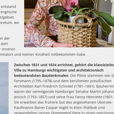
k entstand
 englische
tzgebiet,
oretum, wo
on der
 dort
r inneren
Heimatort und meiner Kindheit mitbekommen habe.
Zwischen 1831 und 1834 errichtet, gehört die klassizistis
Villa zu Hamburgs wichtigsten und architektonisch
bedeutendsten Baudenkmalen
. Die Pläne stammen von G
Forsmann (1795–1878) und dem berühmten preußischen
Architekten Karl Friedrich Schinkel (1781–1841). Bauherre
waren der vermögende Hamburger Senator Martin Johan
Jenisch (1793–1857) und seine Frau Fanny Henriette (1801–
Sie erwarben das frühere Gut des angesehenen Übersee-
Kaufmanns Baron Caspar Voght in Klein Flottbek und
verwandelten seinen
Ornamented Farm
in einen repräsent