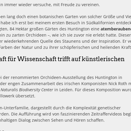
rin immer wieder versuche, mit Freude zu vereinen.
en lang doch einen botanischen Garten von solcher Größe und Viel
habe ich erst bei meinem ersten Besuch in Südkalifornien entdeck
egten, 84 Hektar großen Gärten des Huntington eine
atemberauben
 zu zarten Orchideen –, wie ich sie zuvor nie erlebt hatte. Dieser
r wiederkehrenden Quelle des Staunens und der Inspiration. Er ve
rben der Natur und zu ihrer schöpferischen und heilenden Kraft
t für Wissenschaft trifft auf künstlerischen
bei der renommierten Orchideen-Ausstellung des Huntington in
s der engen Zusammenarbeit des irischen Komponisten Nick Roth m
m
Naturalis Biodiversity Center
in Leiden. Für dieses Komposition wur
llowerk übersetzt.
n-Unterfamilie, dargestellt durch die Komplexität genetischer
den. Die Aufführung wird von faszinierenden Zeitraffervideos begl
chhaltigen Dialog zwischen Sehen und Hören schaffen.