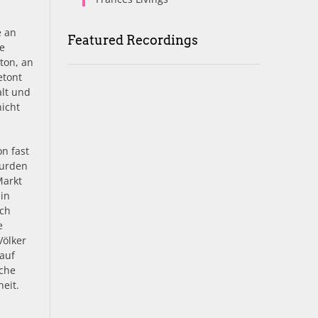
e an
Featured Recordings
ie
ton, an
etont
alt und
nicht
n fast
wurden
Markt
ein
ach
e
Völker
auf
iche
eit.