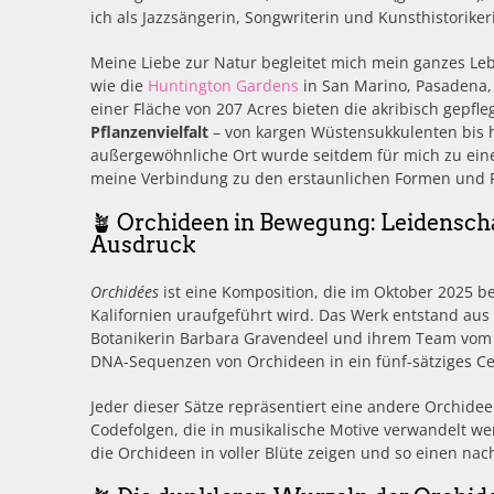
ich als Jazzsängerin, Songwriterin und Kunsthistorike
Meine Liebe zur Natur begleitet mich mein ganzes Leb
wie die
Huntington Gardens
in San Marino, Pasadena, 
einer Fläche von 207 Acres bieten die akribisch gepfl
Pflanzenvielfalt
– von kargen Wüstensukkulenten bis hin
außergewöhnliche Ort wurde seitdem für mich zu eine
meine Verbindung zu den erstaunlichen Formen und Fa
🪴 Orchideen in Bewegung: Leidenschaf
Ausdruck
Orchidées
ist eine Komposition, die im Oktober 2025 
Kalifornien uraufgeführt wird. Das Werk entstand au
Botanikerin Barbara Gravendeel und ihrem Team vo
DNA-Sequenzen von Orchideen in ein fünf-sätziges Ce
Jeder dieser Sätze repräsentiert eine andere Orchidee
Codefolgen, die in musikalische Motive verwandelt wer
die Orchideen in voller Blüte zeigen und so einen na