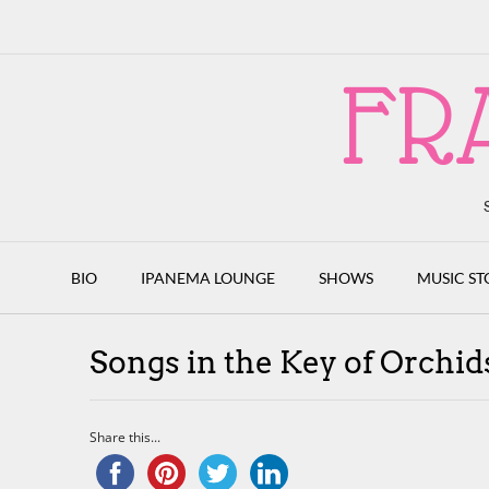
Skip
to
content
FR
BIO
IPANEMA LOUNGE
SHOWS
MUSIC ST
Songs in the Key of Orchids
Share this...