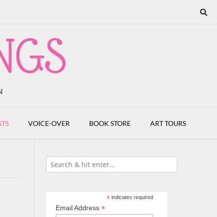
NGS
N
STS
VOICE-OVER
BOOK STORE
ART TOURS
*
indicates required
*
Email Address