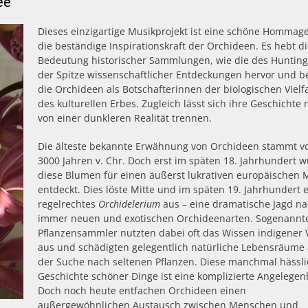
ee
Dieses einzigartige Musikprojekt ist eine schöne Hommag
die beständige Inspirationskraft der Orchideen. Es hebt d
Bedeutung historischer Sammlungen, wie die des Hunting
der Spitze wissenschaftlicher Entdeckungen hervor und b
die Orchideen als Botschafterinnen der biologischen Vielf
des kulturellen Erbes. Zugleich lässt sich ihre Geschichte 
von einer dunkleren Realität trennen.
Die älteste bekannte Erwähnung von Orchideen stammt vo
3000 Jahren v. Chr. Doch erst im späten 18. Jahrhundert 
diese Blumen für einen äußerst lukrativen europäischen 
entdeckt. Dies löste Mitte und im späten 19. Jahrhundert 
regelrechtes
Orchidelerium
aus – eine dramatische Jagd n
immer neuen und exotischen Orchideenarten. Sogenannt
Pflanzensammler nutzten dabei oft das Wissen indigener 
aus und schädigten gelegentlich natürliche Lebensräume 
der Suche nach seltenen Pflanzen. Diese manchmal hässl
Geschichte schöner Dinge ist eine komplizierte Angelegenh
Doch noch heute entfachen Orchideen einen
außergewöhnlichen Austausch zwischen Menschen und