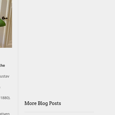
che
ustav
n
n
1880).
More Blog Posts
ativen