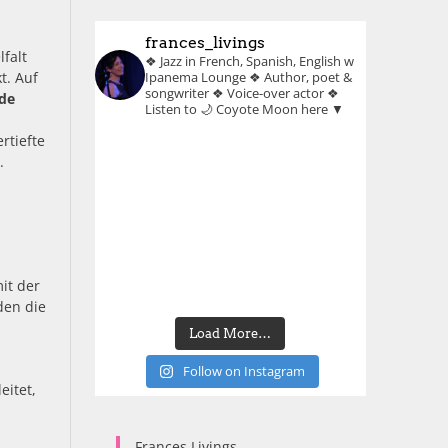
frances_livings
falt
❖ Jazz in French, Spanish, English w
t. Auf
Ipanema Lounge
❖ Author, poet &
songwriter
❖ Voice-over actor
❖
de
Listen to 🌙 Coyote Moon here ▼
rtiefte
.
it der
den die
Load More…
Follow on Instagram
eitet,
Frances Livings