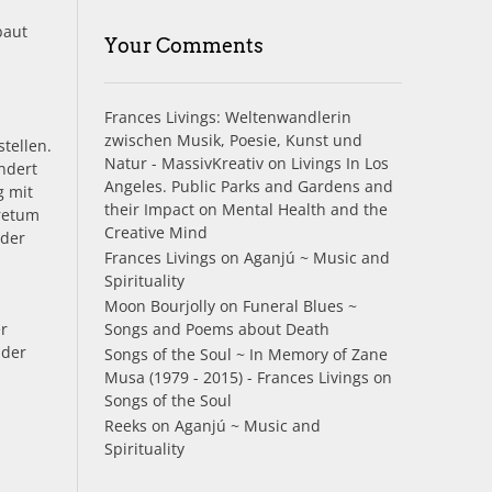
baut
Your Comments
Frances Livings: Weltenwandlerin
zwischen Musik, Poesie, Kunst und
ellen.
Natur - MassivKreativ
on
Livings In Los
ndert
Angeles. Public Parks and Gardens and
g mit
their Impact on Mental Health and the
oretum
Creative Mind
 der
Frances Livings
on
Aganjú ~ Music and
Spirituality
Moon Bourjolly
on
Funeral Blues ~
er
Songs and Poems about Death
 der
Songs of the Soul ~ In Memory of Zane
Musa (1979 - 2015) - Frances Livings
on
Songs of the Soul
Reeks
on
Aganjú ~ Music and
Spirituality